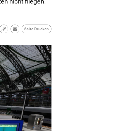
n nicht fliegen.
Seite Drucken
Link
Email
kopieren/teilen