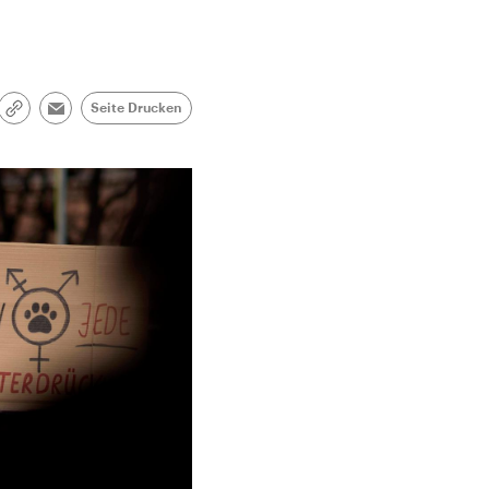
Seite Drucken
Link
Email
kopieren/teilen