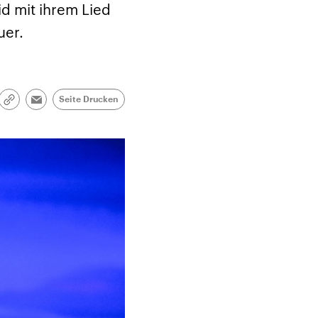
id mit ihrem Lied
uer.
Seite Drucken
Link
Email
kopieren/teilen