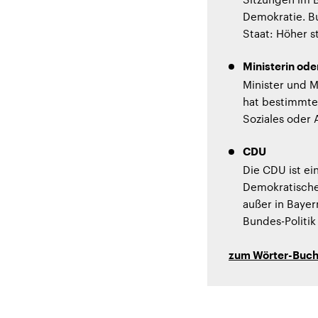
Demokratie. B
Staat: Höher s
Ministerin ode
Minister und M
hat bestimmte 
Soziales oder 
CDU
Die CDU ist ei
Demokratische
außer in Bayer
Bundes-Politi
zum Wörter-Buc