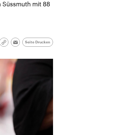
ta Süssmuth mit 88
Seite Drucken
Link
Email
kopieren/teilen