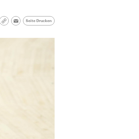
Seite Drucken
Link
Email
kopieren/teilen