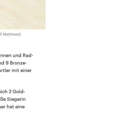
ll Matthews)
rinnen und Rad-
nd 9 Bronze-
tler mit einer
ich 2 Gold-
aße Siegerin
er hat eine