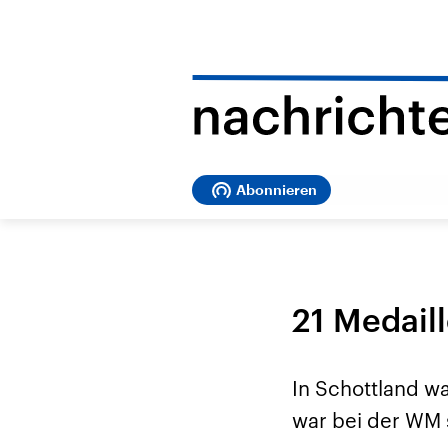
Abonnieren
21 Medail
In Schottland w
war bei der WM 