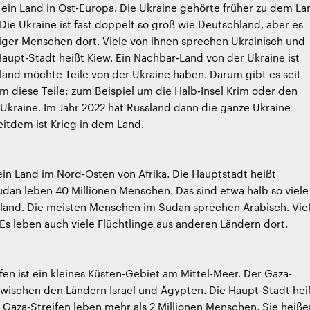
t ein Land in Ost-Europa. Die Ukraine gehörte früher zu dem La
Die Ukraine ist fast doppelt so groß wie Deutschland, aber es
iger Menschen dort. Viele von ihnen sprechen Ukrainisch und
Haupt-Stadt heißt Kiew. Ein Nachbar-Land von der Ukraine ist
land möchte Teile von der Ukraine haben. Darum gibt es seit
 diese Teile: zum Beispiel um die Halb-Insel Krim oder den
Ukraine. Im Jahr 2022 hat Russland dann die ganze Ukraine
eitdem ist Krieg in dem Land.
ein Land im Nord-Osten von Afrika. Die Hauptstadt heißt
dan leben 40 Millionen Menschen. Das sind etwa halb so viele
hland. Die meisten Menschen im Sudan sprechen Arabisch. Vie
 Es leben auch viele Flüchtlinge aus anderen Ländern dort.
fen ist ein kleines Küsten-Gebiet am Mittel-Meer. Der Gaza-
 zwischen den Ländern Israel und Ägypten. Die Haupt-Stadt hei
 Gaza-Streifen leben mehr als 2 Millionen Menschen. Sie heiße