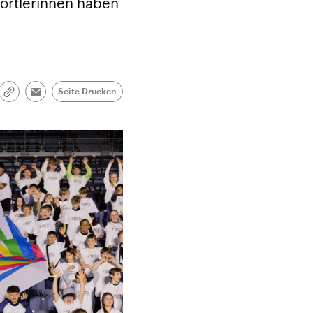
ortlerinnen haben
Seite Drucken
Link
Email
kopieren/teilen