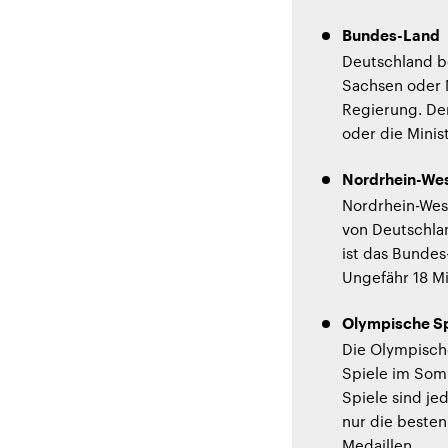
Bundes-Land
Deutschland be
Sachsen oder 
Regierung. Der
oder die Minis
Nordrhein-Wes
Nordrhein-West
von Deutschlan
ist das Bunde
Ungefähr 18 M
Olympische Sp
Die Olympische
Spiele im Som
Spiele sind je
nur die besten
Medaillen.