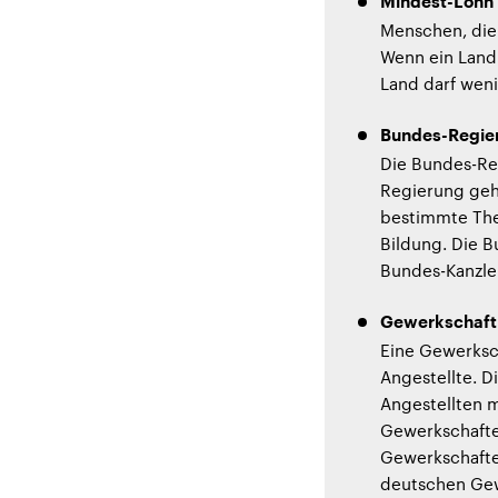
Mindest-Lohn
Menschen, die
Wenn ein Land 
Land darf weni
Bundes-Regie
Die Bundes-Re
Regierung gehö
bestimmte The
Bildung. Die 
Bundes-Kanzler
Gewerkschaft
Eine Gewerksch
Angestellte. D
Angestellten 
Gewerkschaften
Gewerkschaften
deutschen Gew