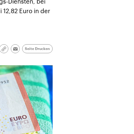
gs-Diensten, bei
 12,82 Euro in der
Seite Drucken
Link
Email
kopieren/teilen