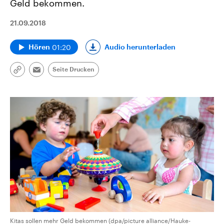
Geld bekommen.
21.09.2018
01:20
Audio herunterladen
Hören
Seite Drucken
Link
Email
kopieren/teilen
Kitas sollen mehr Geld bekommen (dpa/picture alliance/Hauke-