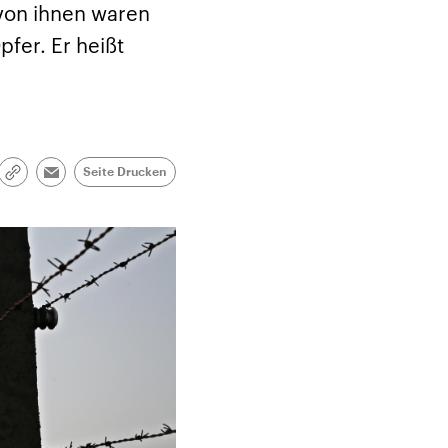
 von ihnen waren
pfer. Er heißt
Seite Drucken
Link
Email
kopieren/teilen