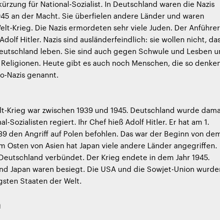
kürzung für National-Sozialist. In Deutschland waren die Nazis
945 an der Macht. Sie überfielen andere Länder und waren
elt-Krieg. Die Nazis ermordeten sehr viele Juden. Der Anführer
Adolf Hitler. Nazis sind ausländerfeindlich: sie wollen nicht, da
Deutschland leben. Sie sind auch gegen Schwule und Lesben 
Religionen. Heute gibt es auch noch Menschen, die so denken
o-Nazis genannt.
lt-Krieg war zwischen 1939 und 1945. Deutschland wurde dama
l-Sozialisten regiert. Ihr Chef hieß Adolf Hitler. Er hat am 1.
9 den Angriff auf Polen befohlen. Das war der Beginn von de
 Im Osten von Asien hat Japan viele andere Länder angegriffen.
Deutschland verbündet. Der Krieg endete in dem Jahr 1945.
nd Japan waren besiegt. Die USA und die Sowjet-Union wurde
sten Staaten der Welt.
h