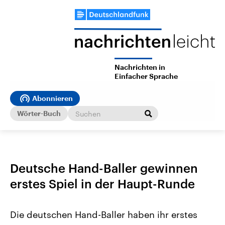
Nachrichten in
Einfacher Sprache
Abonnieren
Wörter-Buch
Deutsche Hand-Baller gewinnen
erstes Spiel in der Haupt-Runde
Die deutschen Hand-Baller haben ihr erstes