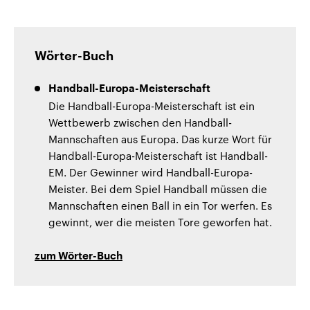
Wörter-Buch
Handball-Europa-Meisterschaft
Die Handball-Europa-Meisterschaft ist ein
Wettbewerb zwischen den Handball-
Mannschaften aus Europa. Das kurze Wort für
Handball-Europa-Meisterschaft ist Handball-
EM. Der Gewinner wird Handball-Europa-
Meister. Bei dem Spiel Handball müssen die
Mannschaften einen Ball in ein Tor werfen. Es
gewinnt, wer die meisten Tore geworfen hat.
zum Wörter-Buch