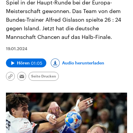
Spiel in der Haupt-Runde bei der Europa-
Meisterschaft gewonnen. Das Team von dem
Bundes-Trainer Alfred Gislason spielte 26 : 24
gegen Island. Jetzt hat die deutsche
Mannschaft Chancen auf das Halb-Finale.
19.01.2024
01:05
Audio herunterladen
Hören
Seite Drucken
Link
Email
kopieren/teilen