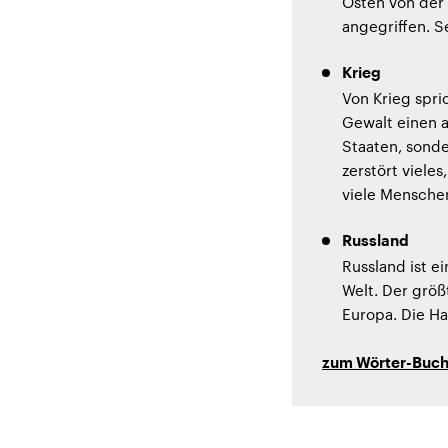
Osten von der 
angegriffen. S
Krieg
Von Krieg spri
Gewalt einen 
Staaten, sond
zerstört viele
viele Mensche
Russland
Russland ist e
Welt. Der größt
Europa. Die Ha
zum Wörter-Buc