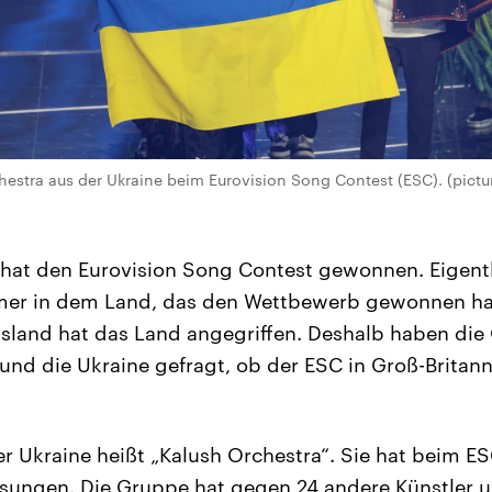
estra aus der Ukraine beim Eurovision Song Contest (ESC). (pictur
hat den Eurovision Song Contest gewonnen. Eigentl
mer in dem Land, das den Wettbewerb gewonnen hat
ussland hat das Land angegriffen. Deshalb haben di
d die Ukraine gefragt, ob der ESC in Groß-Britann
r Ukraine heißt „Kalush Orchestra“. Sie hat beim E
esungen. Die Gruppe hat gegen 24 andere Künstler 