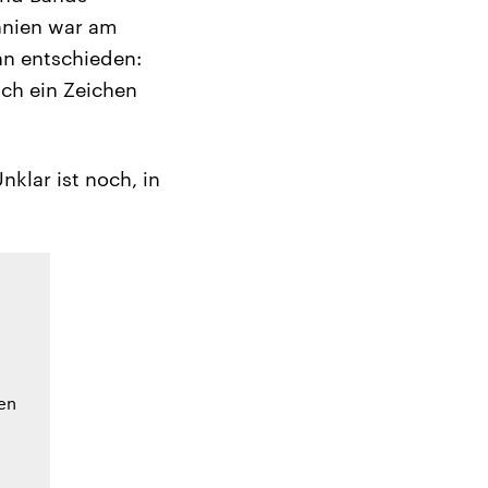
nnien war am
nn entschieden:
uch ein Zeichen
klar ist noch, in
en