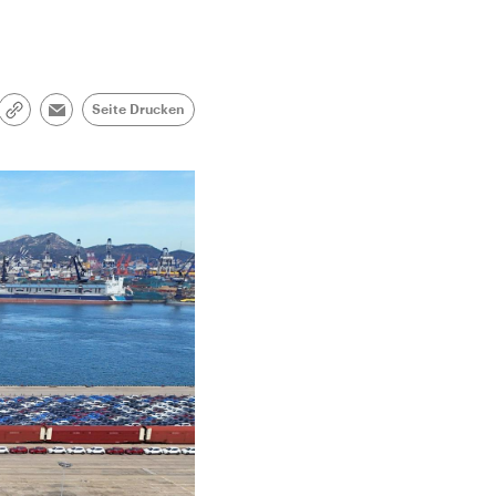
Seite Drucken
Link
Email
kopieren/teilen