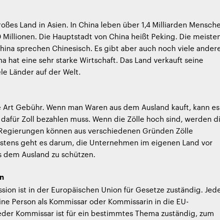
großes Land in Asien. In China leben über 1,4 Milliarden Mensch
0 Millionen. Die Hauptstadt von China heißt Peking. Die meiste
ina sprechen Chinesisch. Es gibt aber auch noch viele ander
a hat eine sehr starke Wirtschaft. Das Land verkauft seine
ele Länder auf der Welt.
ine Art Gebühr. Wenn man Waren aus dem Ausland kauft, kann es
 dafür Zoll bezahlen muss. Wenn die Zölle hoch sind, werden d
 Regierungen können aus verschiedenen Gründen Zölle
istens geht es darum, die Unternehmen im eigenen Land vor
s dem Ausland zu schützen.
n
ion ist in der Europäischen Union für Gesetze zuständig. Jed
ine Person als Kommissar oder Kommissarin in die EU-
eder Kommissar ist für ein bestimmtes Thema zuständig, zum