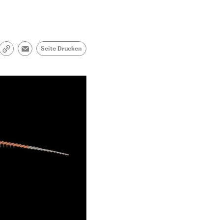
Seite Drucken
Link
Email
kopieren/teilen