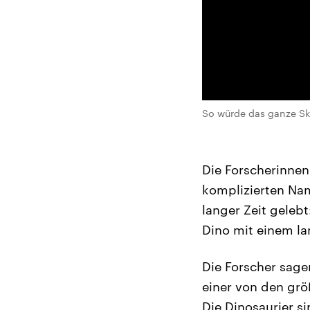
So würde das ganze Sk
Die Forscherinnen
komplizierten Nam
langer Zeit gelebt
Dino mit einem la
Die Forscher sagen
einer von den grö
Die Dinosaurier s