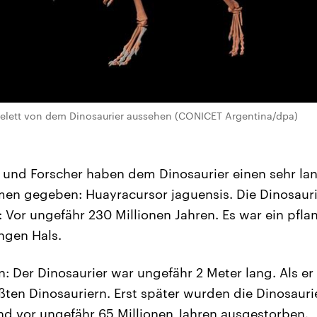
elett von dem Dinosaurier aussehen (CONICET Argentina/dpa)
 und Forscher haben dem Dinosaurier einen sehr la
en gegeben: Huayracursor jaguensis. Die Dinosaurie
: Vor ungefähr 230 Millionen Jahren. Es war ein pfla
ngen Hals.
: Der Dinosaurier war ungefähr 2 Meter lang. Als er 
ßten Dinosauriern. Erst später wurden die Dinosaurie
ind vor ungefähr 65 Millionen Jahren ausgestorben.