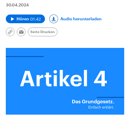
30.04.2024
01:42
Audio herunterladen
Hören
Seite Drucken
Link
Email
kopieren/teilen