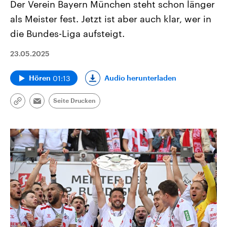
Der Verein Bayern München steht schon länger
als Meister fest. Jetzt ist aber auch klar, wer in
die Bundes-Liga aufsteigt.
23.05.2025
01:13
Audio herunterladen
Hören
Seite Drucken
Link
Email
kopieren/teilen