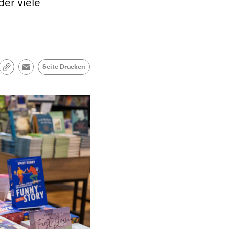
der viele
Seite Drucken
Link
Email
kopieren/teilen