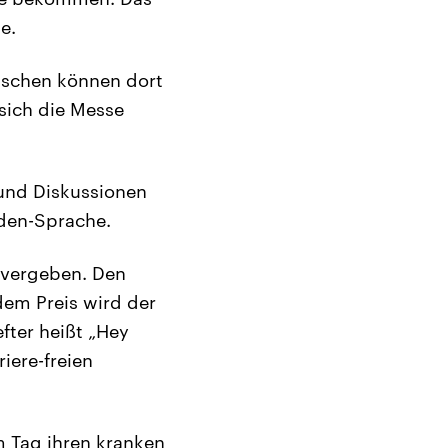
e.
enschen können dort
sich die Messe
und Diskussionen
rden-Sprache.
 vergeben. Den
 dem Preis wird der
fter heißt „Hey
iere-freien
m Tag ihren kranken