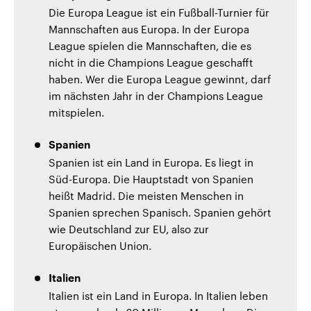
Die Europa League ist ein Fußball-Turnier für
Mannschaften aus Europa. In der Europa
League spielen die Mannschaften, die es
nicht in die Champions League geschafft
haben. Wer die Europa League gewinnt, darf
im nächsten Jahr in der Champions League
mitspielen.
Spanien
Spanien ist ein Land in Europa. Es liegt in
Süd-Europa. Die Hauptstadt von Spanien
heißt Madrid. Die meisten Menschen in
Spanien sprechen Spanisch. Spanien gehört
wie Deutschland zur EU, also zur
Europäischen Union.
Italien
Italien ist ein Land in Europa. In Italien leben