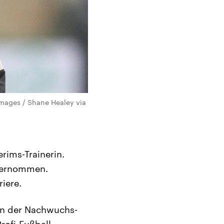
 Images / Shane Healey via
erims-Trainerin.
übernommen.
iere.
on der Nachwuchs-
rofi-Fußball.