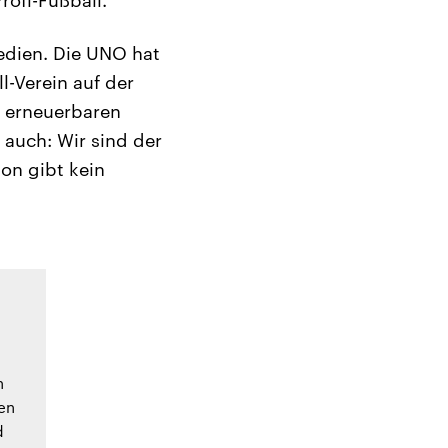
edien. Die UNO hat
l-Verein auf der
s erneuerbaren
 auch: Wir sind der
ion gibt kein
n
men
d