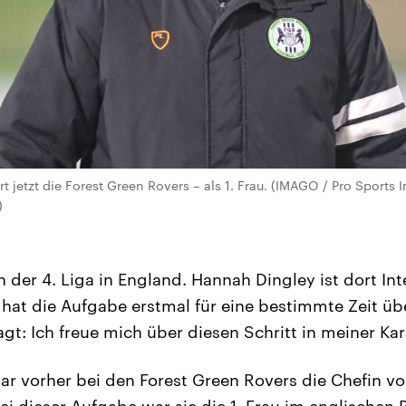
t jetzt die Forest Green Rovers – als 1. Frau. (IMAGO / Pro Sports
)
in der 4. Liga in England. Hannah Dingley ist dort Int
 hat die Aufgabe erstmal für eine bestimmte Zeit 
t: Ich freue mich über diesen Schritt in meiner Karr
r vorher bei den Forest Green Rovers die Chefin v
i dieser Aufgabe war sie die 1. Frau im englischen P