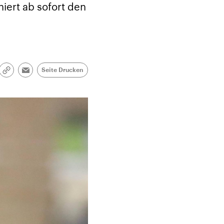
niert ab sofort den
Seite Drucken
Link
Email
kopieren/teilen