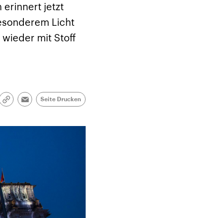
erinnert jetzt
besonderem Licht
 wieder mit Stoff
Seite Drucken
Link
Email
kopieren/teilen