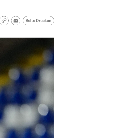
Seite Drucken
Link
Email
kopieren/teilen