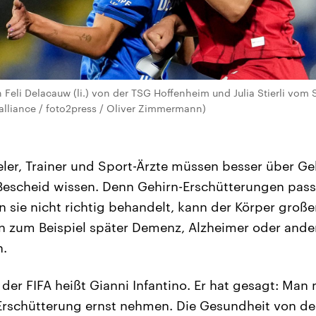
n Feli Delacauw (li.) von der TSG Hoffenheim und Julia Stierli vom
e alliance / foto2press / Oliver Zimmermann)
ieler, Trainer und Sport-Ärzte müssen besser über Ge
escheid wissen. Denn Gehirn-Erschütterungen passi
 sie nicht richtig behandelt, kann der Körper groß
 zum Beispiel später Demenz, Alzheimer oder ande
.
der FIFA heißt Gianni Infantino. Er hat gesagt: Man
Erschütterung ernst nehmen. Die Gesundheit von den