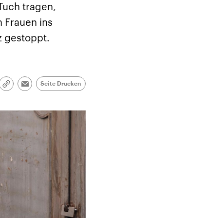
Tuch tragen,
n Frauen ins
z gestoppt.
Seite Drucken
Link
Email
kopieren/teilen