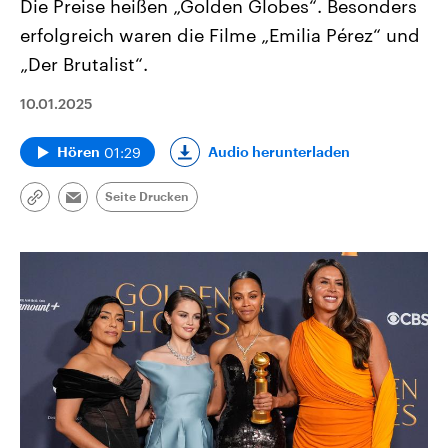
Die Preise heißen „Golden Globes“. Besonders
erfolgreich waren die Filme „Emilia Pérez“ und
„Der Brutalist“.
10.01.2025
01:29
Audio herunterladen
Hören
Seite Drucken
Link
Email
kopieren/teilen