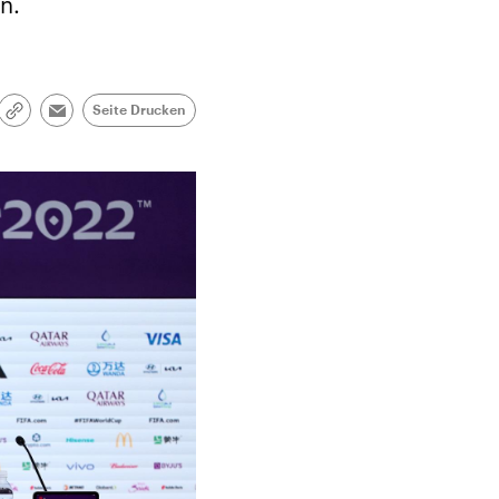
n.
Seite Drucken
Link
Email
kopieren/teilen