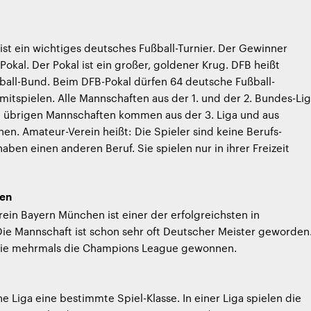
ist ein wichtiges deutsches Fußball-Turnier. Der Gewinner
kal. Der Pokal ist ein großer, goldener Krug. DFB heißt
ball-Bund. Beim DFB-Pokal dürfen 64 deutsche Fußball-
itspielen. Alle Mannschaften aus der 1. und der 2. Bundes-Li
ie übrigen Mannschaften kommen aus der 3. Liga und aus
en. Amateur-Verein heißt: Die Spieler sind keine Berufs-
haben einen anderen Beruf. Sie spielen nur in ihrer Freizeit
en
rein Bayern München ist einer der erfolgreichsten in
ie Mannschaft ist schon sehr oft Deutscher Meister geworden
 sie mehrmals die Champions League gewonnen.
ne Liga eine bestimmte Spiel-Klasse. In einer Liga spielen die