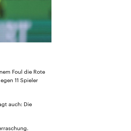
nem Foul die Rote
egen 11 Spieler
agt auch: Die
berraschung.