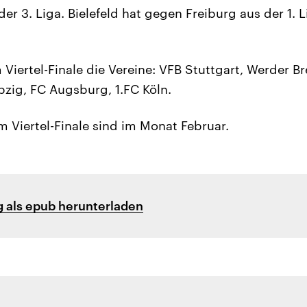
 der 3. Liga. Bielefeld hat gegen Freiburg aus der 1. L
Viertel-Finale die Vereine: VFB Stuttgart, Werder B
pzig, FC Augsburg, 1.FC Köln.
m Viertel-Finale sind im Monat Februar.
 als epub herunterladen