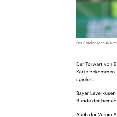
Der Spieler Joshua Ki
Der Torwart von B
Karte bekommen. B
spielen.
Bayer Leverkusen 
Runde der besten
Auch der Verein Ar