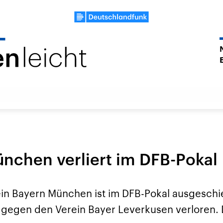
nchen verliert im DFB-Pokal
ein Bayern München ist im DFB-Pokal ausgeschi
e gegen den Verein Bayer Leverkusen verloren. 