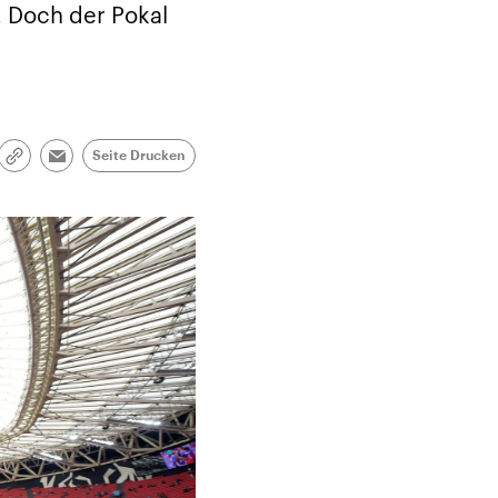
 Doch der Pokal
Seite Drucken
Link
Email
kopieren/teilen