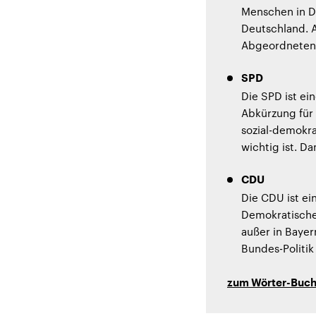
Menschen in D
Deutschland. A
Abgeordneten 
SPD
Die SPD ist ei
Abkürzung für 
sozial-demokra
wichtig ist. D
CDU
Die CDU ist ei
Demokratische
außer in Bayer
Bundes-Politi
zum Wörter-Buc