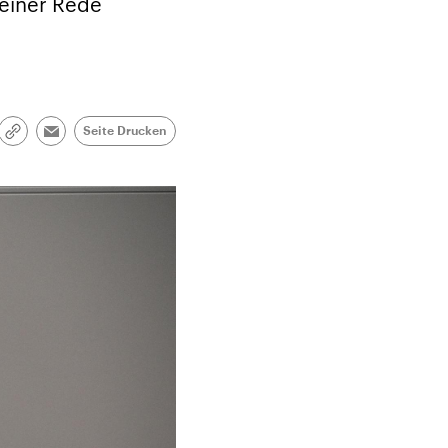
 einer Rede
Seite Drucken
Link
Email
kopieren/teilen