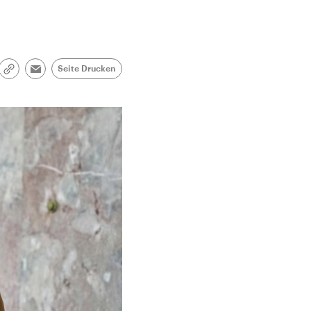
Seite Drucken
Link
Email
kopieren/teilen