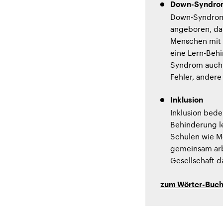
Down-Syndro
Down-Syndrom 
angeboren, das
Menschen mit 
eine Lern-Beh
Syndrom auch 
Fehler, andere
Inklusion
Inklusion bed
Behinderung l
Schulen wie M
gemeinsam arb
Gesellschaft d
zum Wörter-Buc