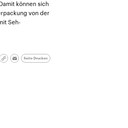
 Damit können sich
erpackung von der
mit Seh-
Seite Drucken
Link
Email
kopieren/teilen