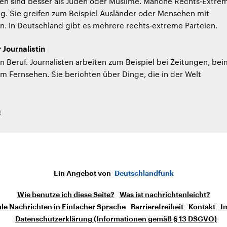
ten sind besser als Juden oder Muslime. Manche Rechts-Extre
ig. Sie greifen zum Beispiel Ausländer oder Menschen mit
. In Deutschland gibt es mehrere rechts-extreme Parteien.
 Journalistin
ein Beruf. Journalisten arbeiten zum Beispiel bei Zeitungen, bei
m Fernsehen. Sie berichten über Dinge, die in der Welt
h
Ein Angebot von
Deutschlandfunk
Wie benutze ich diese Seite?
Was ist nachrichtenleicht?
le Nachrichten in Einfacher Sprache
Barrierefreiheit
Kontakt
I
Datenschutzerklärung (Informationen gemäß § 13 DSGVO)