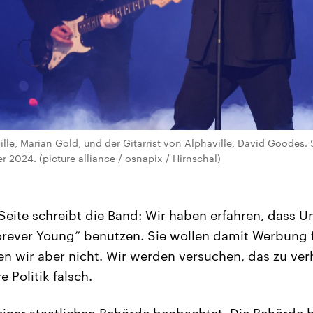
le, Marian Gold, und der Gitarrist von Alphaville, David Goodes. S
 2024. (picture alliance / osnapix / Hirnschal)
-Seite schreibt die Band: Wir haben erfahren, dass U
orever Young“ benutzen. Sie wollen damit Werbung f
n wir aber nicht. Wir werden versuchen, das zu ver
e Politik falsch.
einer staatlichen Behörde beobachtet. Die Behörde h