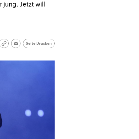
jung. Jetzt will
Seite Drucken
Link
Email
kopieren/teilen