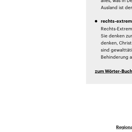
alles, was in 
Ausland ist de
rechts-extrem
Rechts-Extreme
Sie denken zum
denken, Chris
sind gewalttät
Behinderung an
zum Wörter-Buc
Regiona